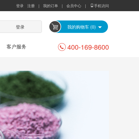
登录
注册
|
我的订单
|
会员中心
|
手机访问
登录
我的购物车 (
0
)
400-169-8600
客户服务