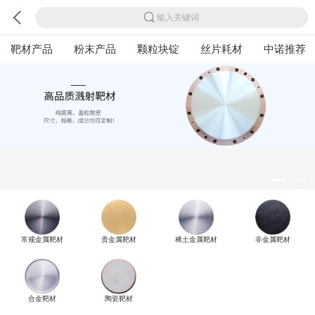
输入关键词
靶材产品
粉末产品
颗粒块锭
丝片耗材
中诺推荐
常规金属靶材
贵金属靶材
稀土金属靶材
非金属靶材
合金靶材
陶瓷靶材